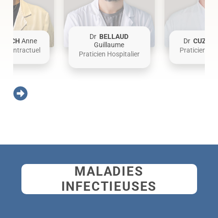
Dr
BELLAUD
NISCH
Anne
Dr
CUZIAT
Guillaume
en Contractuel
Praticien Hos
Praticien Hospitalier
MALADIES
INFECTIEUSES