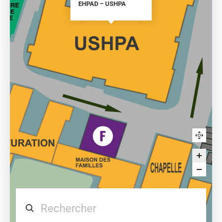
EHPAD – USHPA