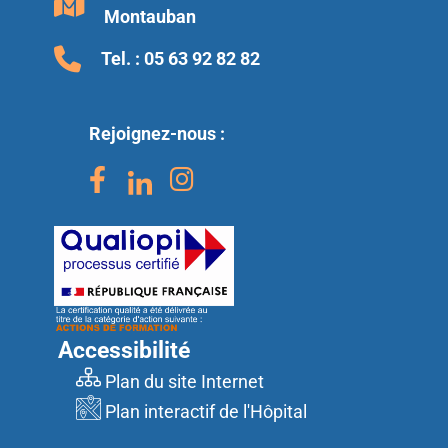
Montauban
Accès Ascenseur et Escalier au premier étage
niveau entrée 1
Tel. :
05 63 92 82 82
Accès
AA
Rejoignez-nous :
Accès Ascenseur et Escalier au premier étage
niveau entrée 3
Accès
AA
Accès Ascenseur et Escalier au rdc du bas 1
Accès
Accessibilité
AA
Plan du site Internet
Plan interactif de l'Hôpital
Accès Ascenseur et Escalier au rdc du bas 2
Accès