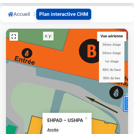
24H
Accueil
Plan interactive CHM
x:
y:
Vue aérienne
3ième étage
2ième étage
2
1er étage
RDC du haut
Générale
RDC du bas
1
EHPAD – USHPA
Accès
: